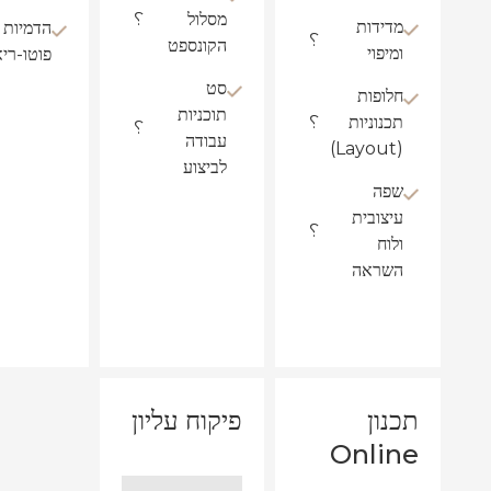
מסלול
?
מדידות
הדמיות
?
הקונספט
ומיפוי
פוטו-רי
סט
חלופות
תוכניות
תכנוניות
?
?
עבודה
(Layout)
לביצוע
שפה
עיצובית
?
ולוח
השראה
תכנון
פיקוח עליון
Online