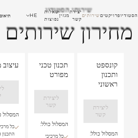
שירותי הסטודיו
יצירת
שאלות
הסטודיו
פרויקטים
שירותים
מגזין
HE
תיאום
קשר
נפוצות
מחירון שירותים
קונספט
תכנון טכני
עיצוב 
ותכנון
מפורט
ראשוני
לי
ק
ליצירת
קשר
ליצירת
קשר
המסלול כו
המסלול כולל:
כל מרכיב
המסלול כולל:
התכנון ה
כל מרכיבי