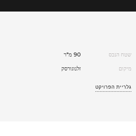
שטח הנכס
90 מ"ר
מיקום
זלנוגורסק
גלריית הפרויקט